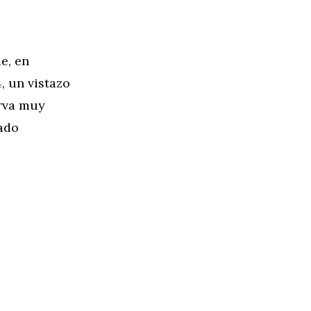
e, en
, un vistazo
urva muy
mado