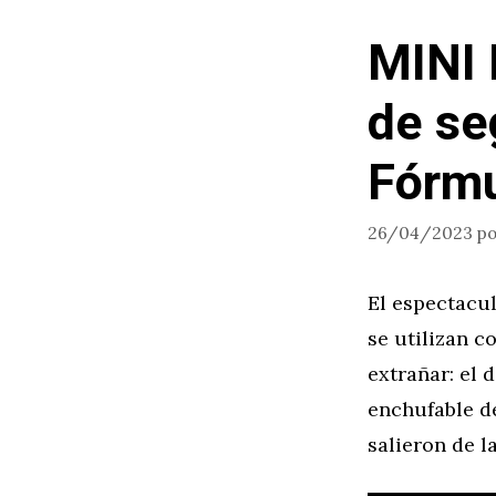
MINI 
de se
Fórmu
26/04/2023
p
El espectacu
se utilizan c
extrañar: el 
enchufable de
salieron de l