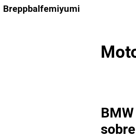
Saltar
Breppbalfemiyumi
al
contenido
Mot
BMW i
sobre 