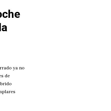
oche
la
rrado ya no
es de
íbrido
emplares