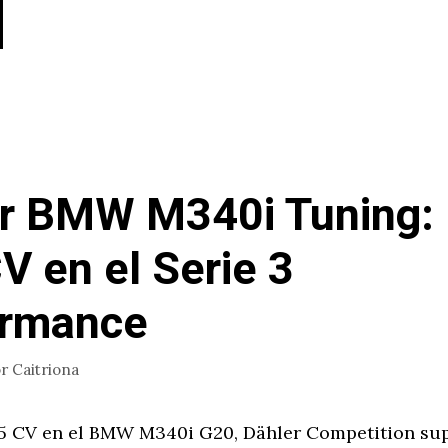
r BMW M340i Tuning:
V en el Serie 3
ormance
or
Caitriona
5 CV en el BMW M340i G20, Dähler Competition supe