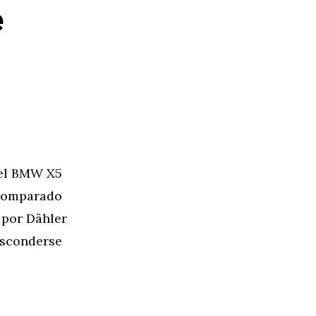
e
 el BMW X5
 comparado
 por Dähler
esconderse