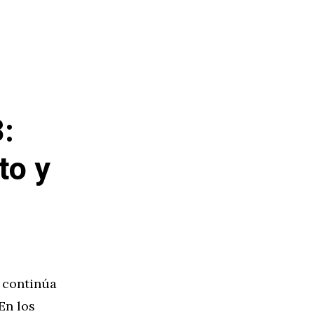
:
to y
 continúa
En los