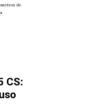
ómetros de
la
5 CS:
luso