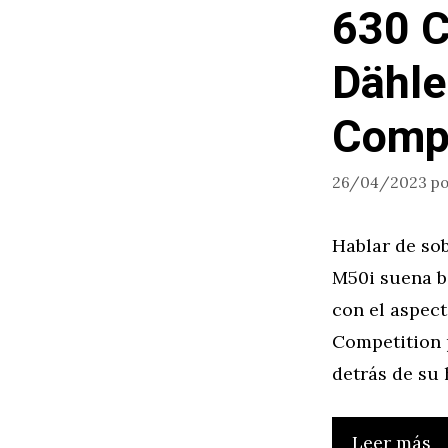
630 C
Dähle
Compe
26/04/2023
p
Hablar de so
M50i suena b
con el aspec
Competition 
detrás de su
Leer más