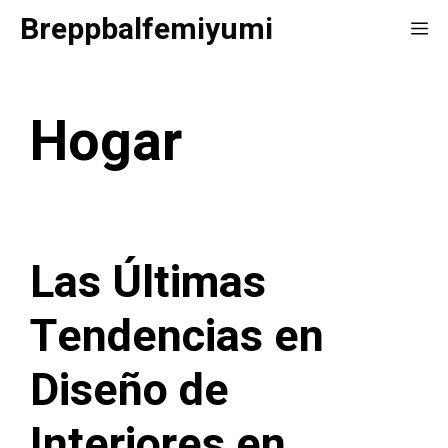
Saltar
Breppbalfemiyumi
Me
al
contenido
Hogar
Las Últimas
Tendencias en
Diseño de
Interiores en