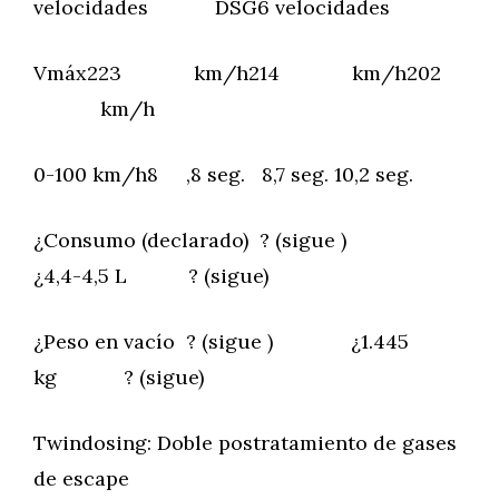
velocidades DSG6 velocidades
Vmáx223 km/h214 km/h202
km/h
0-100 km/h8 ,8 seg. 8,7 seg. 10,2 seg.
¿Consumo (declarado) ? (sigue )
¿4,4-4,5 L ? (sigue)
¿Peso en vacío ? (sigue ) ¿1.445
kg ? (sigue)
Twindosing: Doble postratamiento de gases
de escape