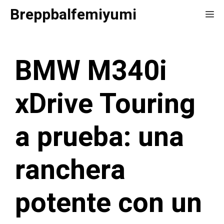
Saltar
Breppbalfemiyumi
Me
al
contenido
BMW M340i
xDrive Touring
a prueba: una
ranchera
potente con un