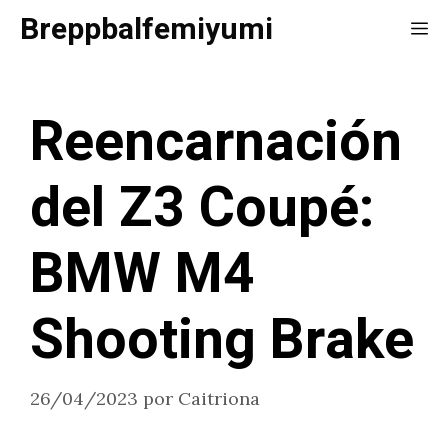
Saltar
Breppbalfemiyumi
Me
al
contenido
Reencarnación
del Z3 Coupé:
BMW M4
Shooting Brake
26/04/2023
por
Caitriona