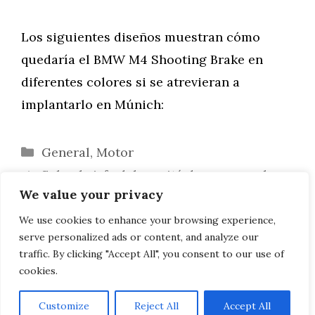
Los siguientes diseños muestran cómo
quedaría el BMW M4 Shooting Brake en
diferentes colores si se atrevieran a
implantarlo en Múnich:
Categorías
General
,
Motor
Schoch, jefe del comité de empresa: la
We value your privacy
norma Euro 7 sería fatal para BMW
BMW en la Fórmula 1 2021: bocetos de
We use cookies to enhance your browsing experience,
serve personalized ads or content, and analyze our
diseño para soñar
traffic. By clicking "Accept All", you consent to our use of
cookies.
Customize
Reject All
Accept All
AVISO LEGAL, POLITICA DE PRIVACIDAD, COOKIES