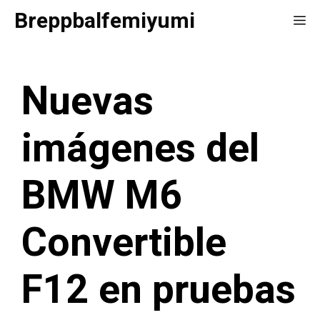
Saltar
Breppbalfemiyumi
Me
al
contenido
Nuevas
imágenes del
BMW M6
Convertible
F12 en pruebas