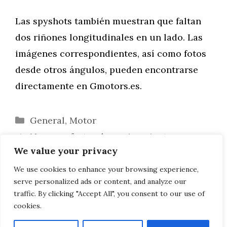
Las spyshots también muestran que faltan
dos riñones longitudinales en un lado. Las
imágenes correspondientes, así como fotos
desde otros ángulos, pueden encontrarse
directamente en Gmotors.es.
Categorías
General
,
Motor
Nuevas ofertas de equipamiento para
We value your privacy
BMW X5 y X6 a partir de marzo de 2011
Vídeo: La historia de los roadsters BMW
We use cookies to enhance your browsing experience,
serve personalized ads or content, and analyze our
desde el 3/15 CV hasta el Z4 E89
traffic. By clicking "Accept All", you consent to our use of
cookies.