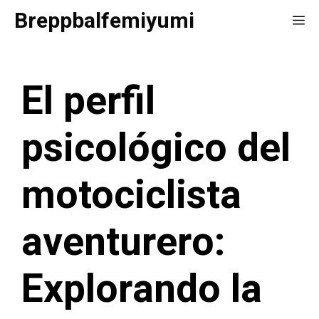
Saltar
Breppbalfemiyumi
Me
al
contenido
El perfil
psicológico del
motociclista
aventurero:
Explorando la