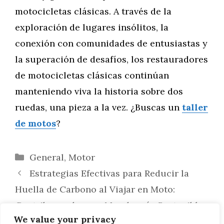
motocicletas clásicas. A través de la
exploración de lugares insólitos, la
conexión con comunidades de entusiastas y
la superación de desafíos, los restauradores
de motocicletas clásicas continúan
manteniendo viva la historia sobre dos
ruedas, una pieza a la vez. ¿Buscas un
taller
de motos
?
Categorías
General
,
Motor
Estrategias Efectivas para Reducir la
Huella de Carbono al Viajar en Moto:
Contribuyendo a un Mundo más Sostenible
We value your privacy
sobre Dos Ruedas