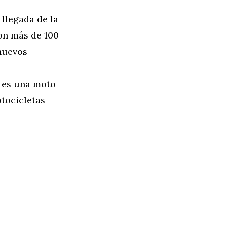
 llegada de la
on más de 100
 nuevos
 es una moto
otocicletas