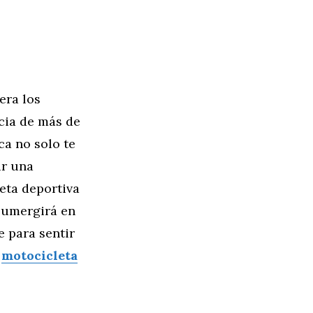
era los
cia de más de
ca no solo te
ir una
eta deportiva
 sumergirá en
e para sentir
u
motocicleta