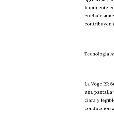
imponente en
cuidadosamen
contribuyen a
Tecnología A
La Voge RR 6
una pantalla
clara y legib
conducción aj