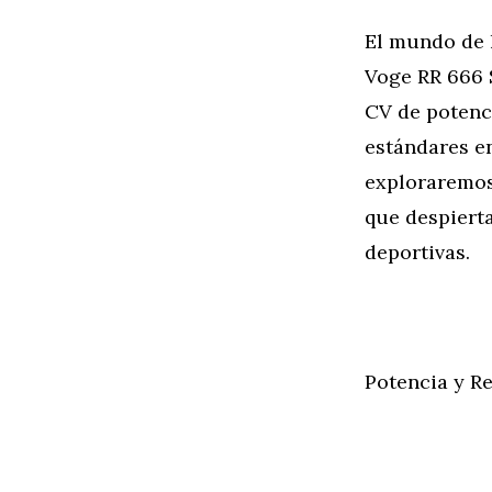
El mundo de l
Voge RR 666 
CV de potenci
estándares en
exploraremos
que despierta
deportivas.
Potencia y R