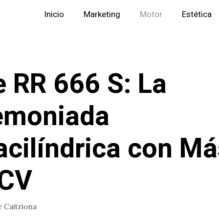
Inicio
Marketing
Motor
Estética
 RR 666 S: La
emoniada
acilíndrica con Má
 CV
r
Caitriona