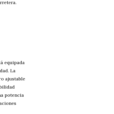
rretera.
tá equipada
dad. La
ro ajustable
bilidad
na potencia
uaciones