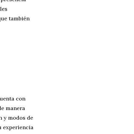
les
que también
Cuenta con
 de manera
ón y modos de
u experiencia