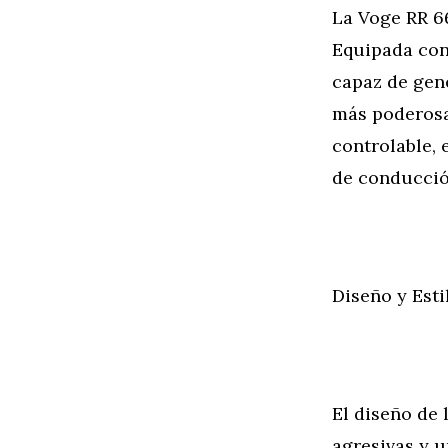
La Voge RR 6
Equipada con 
capaz de gene
más poderosa
controlable,
de conducció
Diseño y Esti
El diseño de 
agresivas y u