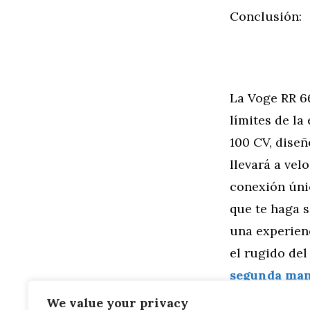
Conclusión:
La Voge RR 66
límites de l
100 CV, diseñ
llevará a vel
conexión únic
que te haga s
una experienc
el rugido del
segunda ma
We value your privacy