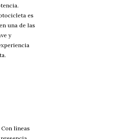
tencia.
otocicleta es
en una de las
ave y
experiencia
ta.
 Con líneas
 presencia