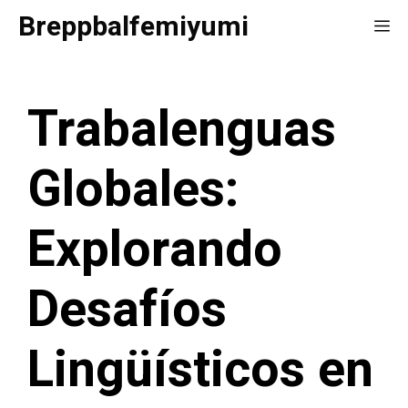
Saltar
Breppbalfemiyumi
Me
al
contenido
Trabalenguas
Globales:
Explorando
Desafíos
Lingüísticos en