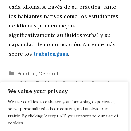
cada idioma. A través de su práctica, tanto
los hablantes nativos como los estudiantes
de idiomas pueden mejorar
significativamente su fluidez verbal y su
capacidad de comunicación. Aprende más
sobre los
trabalenguas
.
Categorías
Familia
,
General
Mejora Tu Mente: Beneficios Cognitivos
We value your privacy
de Practicar Trabalenguas Regularmente
Domina la Pronunciación Española con
We use cookies to enhance your browsing experience,
serve personalized ads or content, and analyze our
Trabalenguas: Técnicas Efectivas
traffic. By clicking "Accept All", you consent to our use of
cookies.