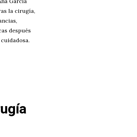
 Ana García
ras la cirugía,
ancias,
icas después
 cuidadosa.
rugía