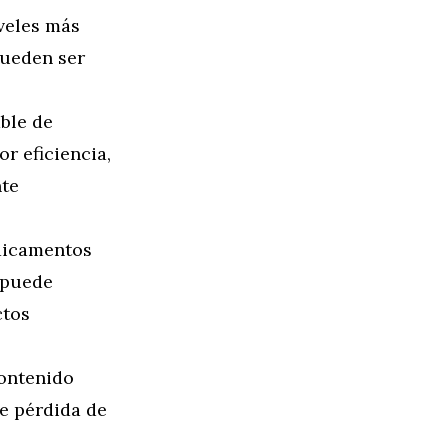
veles más
pueden ser
ble de
r eficiencia,
nte
dicamentos
l puede
ctos
contenido
de pérdida de