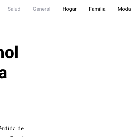
Salud
General
Hogar
Familia
Moda
hol
a
pérdida de