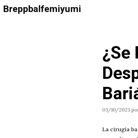
Saltar
Breppbalfemiyumi
al
contenido
¿Se 
Desp
Bari
03/10/2023
po
La cirugía ba