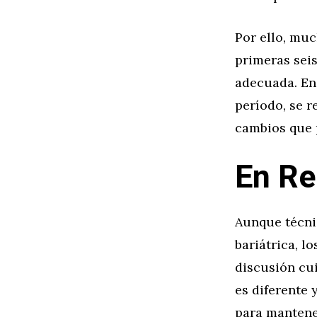
Por ello, muc
primeras seis
adecuada. En 
período, se 
cambios que p
En R
Aunque técni
bariátrica, l
discusión cu
es diferente 
para mantener