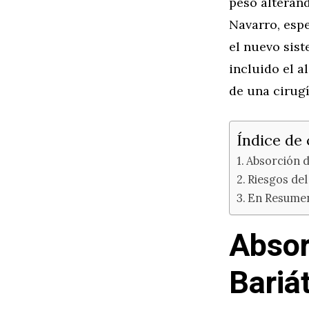
peso alterand
Navarro, espe
el nuevo sist
incluido el a
de una cirug
Índice de
Absorción d
Riesgos de
En Resume
Absor
Bariá