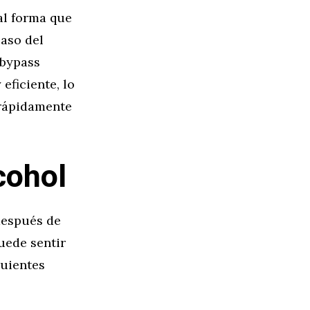
tal forma que
caso del
 bypass
eficiente, lo
 rápidamente
cohol
 después de
uede sentir
guientes