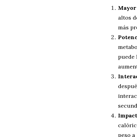
Mayor 
altos d
más pr
Potenc
metabol
puede 
aument
Intera
después
intera
secund
Impact
calóric
peso a 