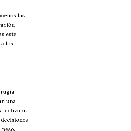
 menos las
ración
as este
a los
irugía
can una
a individuo
 decisiones
 peso.