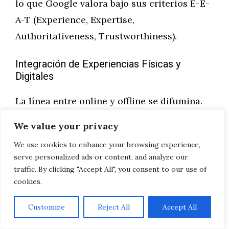
lo que Google valora bajo sus criterios E-E-
A-T (Experience, Expertise,
Authoritativeness, Trustworthiness).
Integración de Experiencias Físicas y
Digitales
La línea entre online y offline se difumina.
Códigos QR en restaurantes que llevan a
We value your privacy
menús optimizados SEO, tours virtuales de
We use cookies to enhance your browsing experience,
propiedades inmobiliarias que posicionan
serve personalized ads or content, and analyze our
en búsquedas específicas, experiencias de
traffic. By clicking "Accept All", you consent to our use of
cookies.
realidad aumentada que mejoran
engagement… El futuro pertenece a quienes
Customize
Reject All
Accept All
integren ambos mundos sin fisuras.