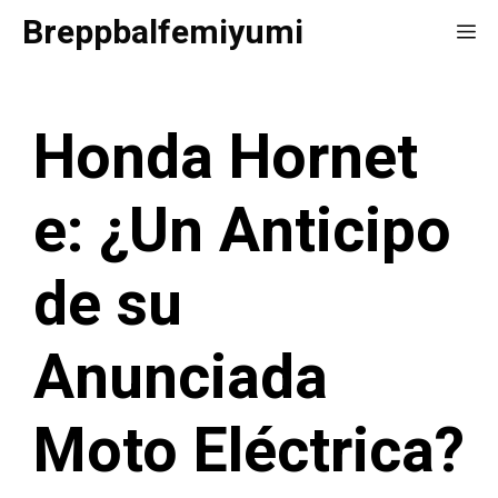
Saltar
Breppbalfemiyumi
Me
al
contenido
Honda Hornet
e: ¿Un Anticipo
de su
Anunciada
Moto Eléctrica?