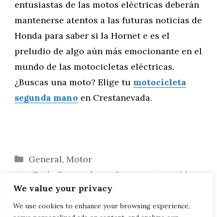
entusiastas de las motos eléctricas deberán
mantenerse atentos a las futuras noticias de
Honda para saber si la Hornet e es el
preludio de algo aún más emocionante en el
mundo de las motocicletas eléctricas.
¿Buscas una moto? Elige tu
motocicleta
segunda mano
en Crestanevada.
Categorías
General
,
Motor
¿Estás Pensando en Comprarte una Moto
We value your privacy
o Scooter de 3 Ruedas?
KTM RC 8C 2022: La Moto de Carreras de
We use cookies to enhance your browsing experience,