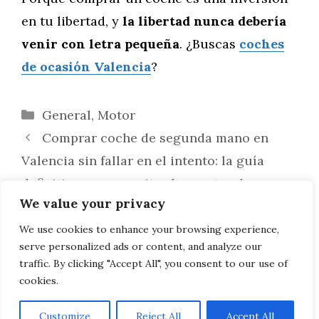
en tu libertad, y
la libertad nunca debería
venir con letra pequeña
. ¿Buscas
coches
de ocasión Valencia
?
Categorías
General
,
Motor
Comprar coche de segunda mano en
Valencia sin fallar en el intento: la guía
definitiva que necesitas leer antes de
We value your privacy
decidir
Renting vs. compra de coche en Madrid:
We use cookies to enhance your browsing experience,
serve personalized ads or content, and analyze our
¿qué opción te conviene más?
traffic. By clicking "Accept All", you consent to our use of
cookies.
Customize
Reject All
Accept All