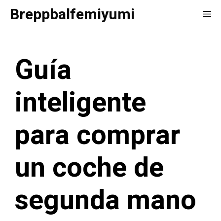
Saltar
Breppbalfemiyumi
Me
al
contenido
Guía
inteligente
para comprar
un coche de
segunda mano