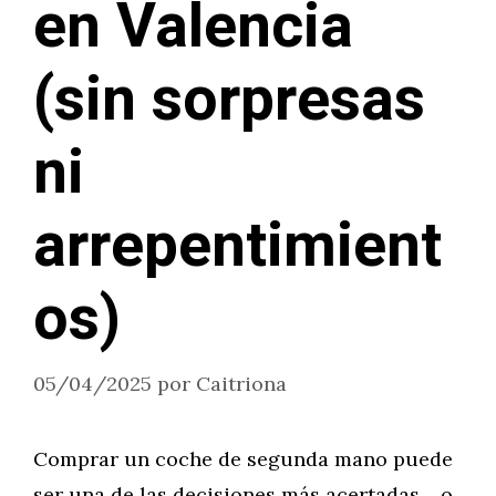
en Valencia
(sin sorpresas
ni
arrepentimient
os)
05/04/2025
por
Caitriona
Comprar un coche de segunda mano puede
ser una de las decisiones más acertadas… o