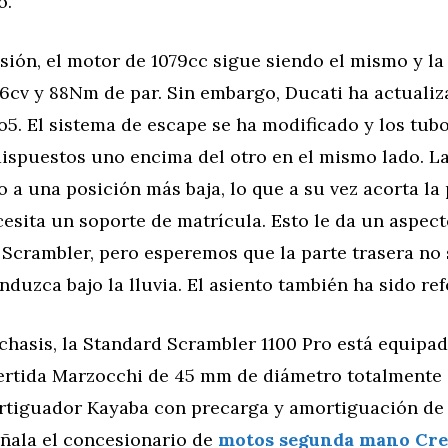
o.
sión, el motor de 1079cc sigue siendo el mismo y l
6cv y 88Nm de par. Sin embargo, Ducati ha actualiz
5. El sistema de escape se ha modificado y los tub
dispuestos uno encima del otro en el mismo lado. La
 a una posición más baja, lo que a su vez acorta la 
esita un soporte de matrícula. Esto le da un aspec
a Scrambler, pero esperemos que la parte trasera n
duzca bajo la lluvia. El asiento también ha sido re
chasis, la Standard Scrambler 1100 Pro está equipa
vertida Marzocchi de 45 mm de diámetro totalmente 
iguador Kayaba con precarga y amortiguación de 
eñala el concesionario de
motos segunda mano Cre