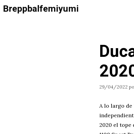
Saltar
Breppbalfemiyumi
al
contenido
Duca
202
29/04/2022
p
A lo largo de
independiente
2020 el tope 