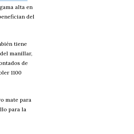
gama alta en
benefician del
mbién tiene
del manillar,
montados de
bler 1100
ro mate para
llo para la