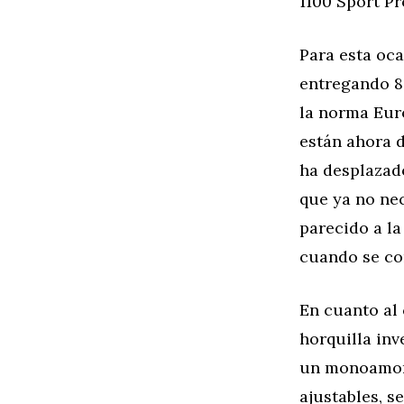
1100 Sport Pr
Para esta oca
entregando 8
la norma Euro
están ahora 
ha desplazado
que ya no nec
parecido a l
cuando se con
En cuanto al 
horquilla in
un monoamort
ajustables, s