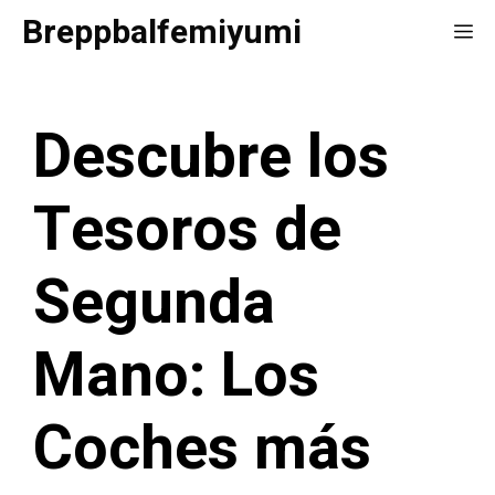
Saltar
Breppbalfemiyumi
Me
al
contenido
Descubre los
Tesoros de
Segunda
Mano: Los
Coches más