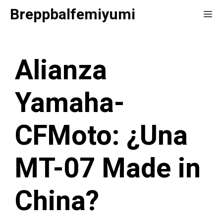
Saltar
Breppbalfemiyumi
Me
al
contenido
Alianza
Yamaha-
CFMoto: ¿Una
MT-07 Made in
China?